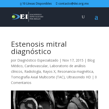
10 Líneas Disponibles
contacto@dei.org.mx
Estenosis mitral
diagnóstico
por
Diagnóstico Especializado
|
Nov 17, 2015
|
Blog
Médico
,
Cardiovascular
,
Laboratorio de análisis
clínicos
,
Radiología
,
Rayos X
,
Resonancia magnética
,
Tomografía Axial Multicorte (TAC)
,
Ultrasonido HD
|
0
Comentarios